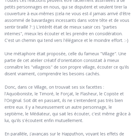
Toutes ces réactions peuvent être facilement assimilées à de
petits personnages en nous, qui se disputent et veulent tirer la
couverture à eux-mêmes (cela ne vous est-il jamais arrivé d'être
assommé de bavardages incessants dans votre tête et de vous
sentir tiraillé ? :) L'intérêt était de mieux saisir ces "parties
internes", mieux les écouter et les prendre en considération.
C'est un chemin qui tend vers l'élégance et le moindre effort. :-)
Une métaphore était proposée, celle du fameux "Village". Une
partie de cet atelier créatif d'orientation consistait à mieux
connaître les "villageois" de son propre village, écouter ce qu'ils
disent vraiment, comprendre les besoins cachés.
Donc, dans ce Village, on trouvait ses six facettes :
l'Aquoiboniste, le Timoré, le Forçat, le Flasheur, le Copiste et
l'Original. Soit dit en passant, ils ne s'entendent pas très bien
entre eux. Il y a heureusement un autre personnage, le
septième, le Médiateur, qui sait les écouter, c'est même grâce à
lui, qu'ils s'écoutent enfin mutuellement.
En parallèle, j'avançais sur le Happython, voyant les effets de