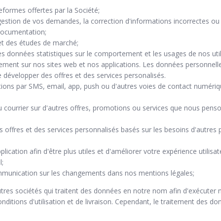
teformes offertes par la Société;
 gestion de vos demandes, la correction d'informations incorrectes o
 documentation;
s et des études de marché;
s données statistiques sur le comportement et les usages de nos utili
tement sur nos sites web et nos applications. Les données personnelle
e développer des offres et des services personalisés.
ons par SMS, email, app, push ou d'autres voies de contact numériqu
u courrier sur d'autres offres, promotions ou services que nous penso
 offres et des services personnalisés basés sur les besoins d'autre
ication afin d'être plus utiles et d'améliorer votre expérience utilisat
l;
munication sur les changements dans nos mentions légales;
s sociétés qui traitent des données en notre nom afin d'exécuter nos 
nditions d'utilisation et de livraison. Cependant, le traitement des d