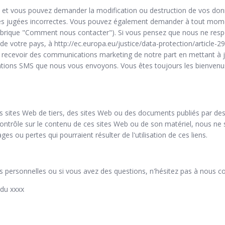
 et vous pouvez demander la modification ou destruction de vos donn
 données jugées incorrectes. Vous pouvez également demander à tout m
a rubrique "Comment nous contacter"). Si vous pensez que nous ne respe
e votre pays, à http://ec.europa.eu/justice/data-protection/article-29
recevoir des communications marketing de notre part en mettant à j
cations SMS que nous vous envoyons. Vous êtes toujours les bienvenus
s sites Web de tiers, des sites Web ou des documents publiés par des t
contrôle sur le contenu de ces sites Web ou de son matériel, nous n
 ou pertes qui pourraient résulter de l'utilisation de ces liens.
s personnelles ou si vous avez des questions, n'hésitez pas à nous c
 du xxxx