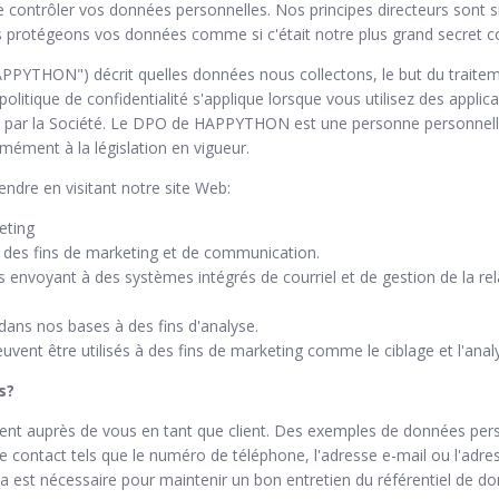
e contrôler vos données personnelles. Nos principes directeurs sont 
s protégeons vos données comme si c'était notre plus grand secret 
APPYTHON") décrit quelles données nous collectons, le but du trait
itique de confidentialité s'applique lorsque vous utilisez des applic
géré par la Société. Le DPO de HAPPYTHON est une personne personn
mément à la législation en vigueur.
ndre en visitant notre site Web:
eting
 des fins de marketing et de communication.
 envoyant à des systèmes intégrés de courriel et de gestion de la rela
ans nos bases à des fins d'analyse.
vent être utilisés à des fins de marketing comme le ciblage et l'anal
s?
nt auprès de vous en tant que client. Des exemples de données pers
 de contact tels que le numéro de téléphone, l'adresse e-mail ou l'a
ela est nécessaire pour maintenir un bon entretien du référentiel de d