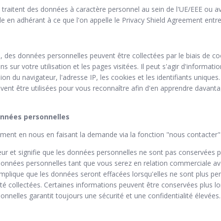
i traitent des données à caractère personnel au sein de l'UE/EEE ou 
 en adhérant à ce que l'on appelle le Privacy Shield Agreement entre l
n, des données personnelles peuvent être collectées par le biais de co
s sur votre utilisation et les pages visitées. Il peut s'agir d'informat
rsion du navigateur, l'adresse IP, les cookies et les identifiants uniqu
vent être utilisées pour vous reconnaître afin d'en apprendre davantage
données personnelles
ment en nous en faisant la demande via la fonction "nous contacter"
ueur et signifie que les données personnelles ne sont pas conservées
données personnelles tant que vous serez en relation commerciale ave
 implique que les données seront effacées lorsqu'elles ne sont plus pe
 été collectées. Certaines informations peuvent être conservées plus 
nnelles garantit toujours une sécurité et une confidentialité élevées.