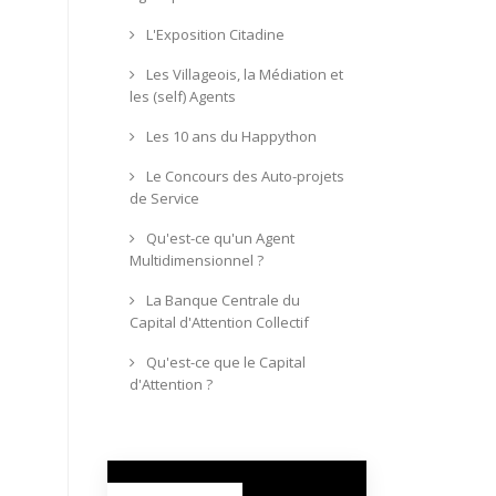
L'Exposition Citadine
Les Villageois, la Médiation et
les (self) Agents
Les 10 ans du Happython
Le Concours des Auto-projets
de Service
Qu'est-ce qu'un Agent
Multidimensionnel ?
La Banque Centrale du
Capital d'Attention Collectif
Qu'est-ce que le Capital
d'Attention ?