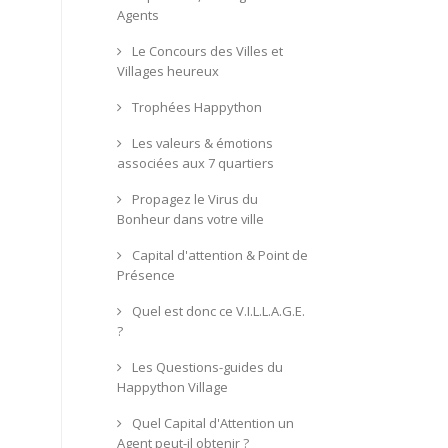
Agents
Le Concours des Villes et
Villages heureux
Trophées Happython
Les valeurs & émotions
associées aux 7 quartiers
Propagez le Virus du
Bonheur dans votre ville
Capital d'attention & Point de
Présence
Quel est donc ce V.I.L.L.A.G.E.
?
Les Questions-guides du
Happython Village
Quel Capital d'Attention un
Agent peut-il obtenir ?