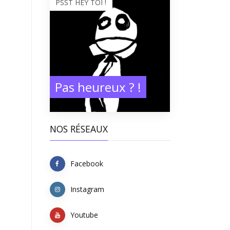
PSST HEY TOI !
Pas heureux ? !
NOS RÉSEAUX
Facebook
Instagram
Youtube