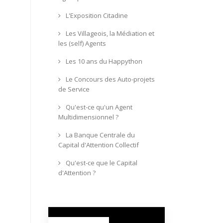
L'Exposition Citadine
Les Villageois, la Médiation et
les (self) Agents
Les 10 ans du Happython
Le Concours des Auto-projets
de Service
Qu'est-ce qu'un Agent
Multidimensionnel ?
La Banque Centrale du
Capital d'Attention Collectif
Qu'est-ce que le Capital
d'Attention ?