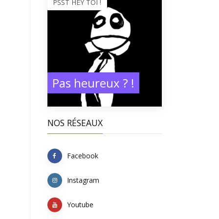
PSST HEY TOI !
Pas heureux ? !
NOS RÉSEAUX
Facebook
Instagram
Youtube