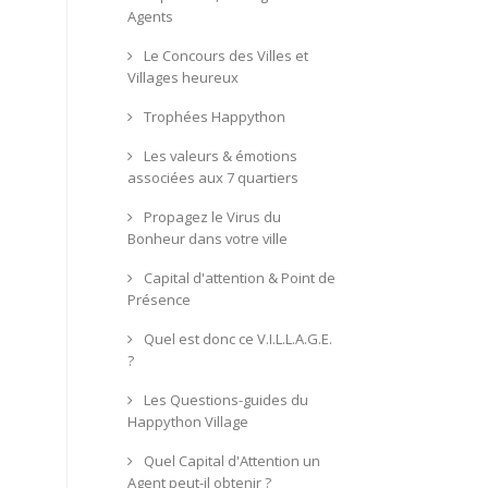
Agents
Le Concours des Villes et
Villages heureux
Trophées Happython
Les valeurs & émotions
associées aux 7 quartiers
Propagez le Virus du
Bonheur dans votre ville
Capital d'attention & Point de
Présence
Quel est donc ce V.I.L.L.A.G.E.
?
Les Questions-guides du
Happython Village
Quel Capital d'Attention un
Agent peut-il obtenir ?