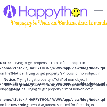
Propagez le Virus du Bonheur dans le mond
Notice
: Trying to get property 'sTotal' of non-object in
/home/kfptoki/_HAPPYTHON/_WWW/app/view/blog/index.tpl
on line
9
Notice
: Trying to get property 'sPhotos' of non-object in
Notice
: Trying to get property 'sTotal' of non-object in
/home/kfptoki/_HAPPYTHON/_WWW/app/view/blog/index.tpl
/home/kfptoki/_HAPPYTHON/_WWW/app/view/blog/index.tp
on line
15
Notice
: Trying to get property 'list' of non-object in
on line
36
/home/kfptoki/_HAPPYTHON/_WWW/app/view/blog/index.tpl
on line
16
Warning
: Invalid argument supplied for foreach() in