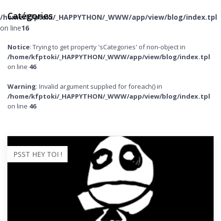
Catégories
/home/kfptoki/_HAPPYTHON/_WWW/app/view/blog/index.tpl
on line
16
Notice
: Trying to get property 'sCategories' of non-object in
/home/kfptoki/_HAPPYTHON/_WWW/app/view/blog/index.tpl
on line
46
Warning
: Invalid argument supplied for foreach() in
/home/kfptoki/_HAPPYTHON/_WWW/app/view/blog/index.tpl
on line
46
PSST HEY TOI !