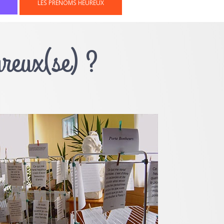
LES PRÉNOMS HEUREUX
ureux(se) ?