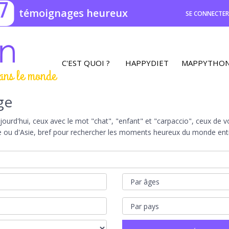
7
témoignages heureux
SE CONNECTE
C'EST QUOI ?
HAPPYDIET
MAPPYTHO
ans le monde
ge
rd'hui, ceux avec le mot "chat", "enfant" et "carpaccio", ceux de vot
e ou d'Asie, bref pour rechercher les moments heureux du monde entie