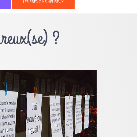
LES PRÉNOMS HEUREUX
ureux(se) ?