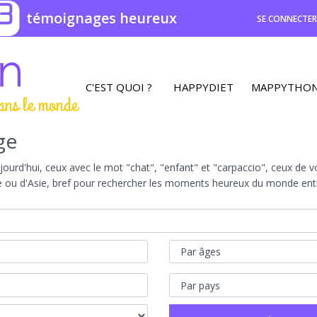
3
témoignages heureux
SE CONNECTE
C'EST QUOI ?
HAPPYDIET
MAPPYTHO
ans le monde
ge
rd'hui, ceux avec le mot "chat", "enfant" et "carpaccio", ceux de vot
e ou d'Asie, bref pour rechercher les moments heureux du monde entie