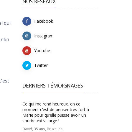
NOS RÉSEAUX
Facebook
l qui
Instagram
enfin
Youtube
Twitter
c'est
DERNIERS TÉMOIGNAGES
Ce qui me rend heureux, en ce
moment c’est de penser très fort à
Marie pour qu’elle puisse avoir un
sourire extra large !
David, 35 ans, Bruxelles