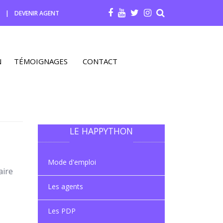
R
|
DEVENIR AGENT
N
TÉMOIGNAGES
CONTACT
LE HAPPYTHON
Mode d'emploi
aire
Les agents
Les PDP