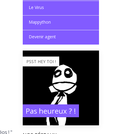
Le Virus
Mappython
Devenir agent
PSST HEY TOI !
Pas heureux ? !
os ! "