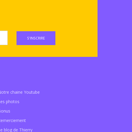
S'INSCRIRE
Notre chaine Youtube
Les photos
Bonus
Remerciement
e blog de Thierry