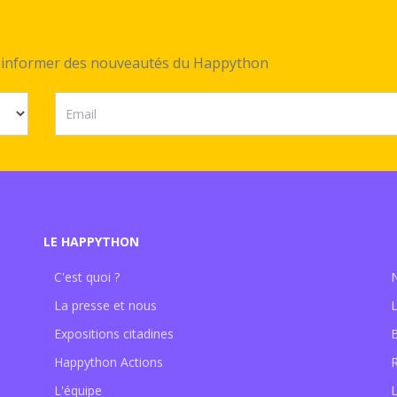
ez informer des nouveautés du Happython
LE HAPPYTHON
C'est quoi ?
La presse et nous
Expositions citadines
Happython Actions
L'équipe
L