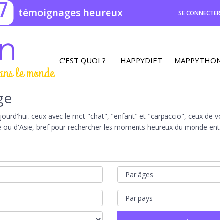
7
témoignages heureux
SE CONNECTE
C'EST QUOI ?
HAPPYDIET
MAPPYTHO
ans le monde
ge
rd'hui, ceux avec le mot "chat", "enfant" et "carpaccio", ceux de vot
e ou d'Asie, bref pour rechercher les moments heureux du monde entie